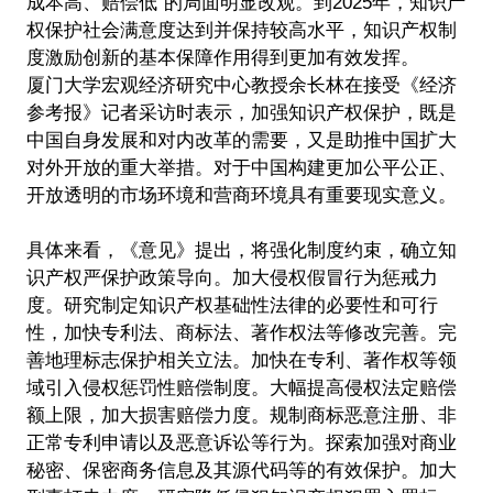
成本高、赔偿低”的局面明显改观。到2025年，知识产
权保护社会满意度达到并保持较高水平，知识产权制
度激励创新的基本保障作用得到更加有效发挥。
厦门大学宏观经济研究中心教授余长林在接受《经济
参考报》记者采访时表示，加强知识产权保护，既是
中国自身发展和对内改革的需要，又是助推中国扩大
对外开放的重大举措。对于中国构建更加公平公正、
开放透明的市场环境和营商环境具有重要现实意义。
具体来看，《意见》提出，将强化制度约束，确立知
识产权严保护政策导向。加大侵权假冒行为惩戒力
度。研究制定知识产权基础性法律的必要性和可行
性，加快专利法、商标法、著作权法等修改完善。完
善地理标志保护相关立法。加快在专利、著作权等领
域引入侵权惩罚性赔偿制度。大幅提高侵权法定赔偿
额上限，加大损害赔偿力度。规制商标恶意注册、非
正常专利申请以及恶意诉讼等行为。探索加强对商业
秘密、保密商务信息及其源代码等的有效保护。加大